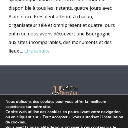
disponible à tous les instants, quatre jours avec
Alain notre Président attentif à chacun,
organisateur zélé et omniprésent et quatre jours
enfin ou nous avons découvert une Bourgogne
aux sites incomparables, des monuments et des
lieux …
Lire la suite
Nous utilisons des cookies pour vous offrir la meilleure
Adhésion
|
Commande |
Contact
expérience sur notre site.
Ce site web utilise des cookies en poursuivant votre navigation
Les Amis de l’Histoire de la Région de Vallon
ou en cliquant sur « Tout accepter », vous autorisez l’installation
Château-Mairie
de cookies.
Vous avez la possibilité de vous opposer à ces cookies via le