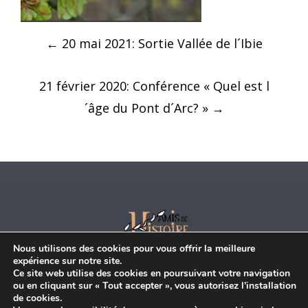
Navigation
←
20 mai 2021: Sortie Vallée de l´Ibie
des
21 février 2020: Conférence « Quel est l
articles
´âge du Pont d´Arc? »
→
Nous utilisons des cookies pour vous offrir la meilleure
Adhésion
|
Commande |
Contact
expérience sur notre site.
Ce site web utilise des cookies en poursuivant votre navigation
Les Amis de l’Histoire de la Région de Vallon
ou en cliquant sur « Tout accepter », vous autorisez l’installation
Château-Mairie
de cookies.